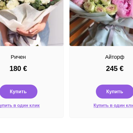
Ричен
Айторф
180
€
245
€
Купить
Купить
упить в один клик
Купить в один кл