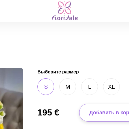
Выберите размер
S
M
L
XL
195
€
Добавить в ко